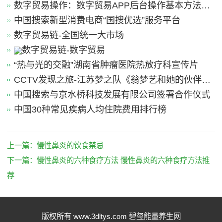
数字贸易操作：数字贸易APP后台操作基本方法引
导
中国搜索新型消费电商“国搜优选”服务平台
数字贸易链-全国统一大市场
数字贸易链-数字贸易
“热与光的交融”湖南省肿瘤医院热放疗科宣传片
CCTV发现之旅-江苏梦之队《翁梦艺和她的伙伴
们》
中国搜索与京水桥科技发展有限公司签署合作仪式
中国30种常见疾病人均住院费用排行榜
上一篇：
慢性鼻炎的饮食禁忌
下一篇：
慢性鼻炎的六种食疗方法 慢性鼻炎的六种食疗方法推
荐
版权所有 www.3dltys.com 碧玺能量养生网