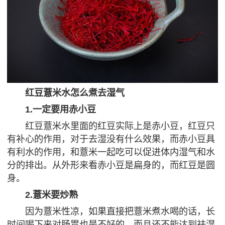
红豆薏米水怎么煮去湿气
1.一定要用赤小豆
红豆薏米水里面的红豆实际上是赤小豆，红豆只
有补心的作用，对于去湿没有什么效果，而赤小豆具
有利水的作用，和薏米一起吃可以促进体内湿气和水
分的排出。从外形来看赤小豆是扁身的，而红豆是圆
身。
2.薏米要炒熟
因为薏米性凉，如果直接把薏米煮水喝的话，长
时间喝下来对肠胃也是不好的，而且还不能达到祛湿