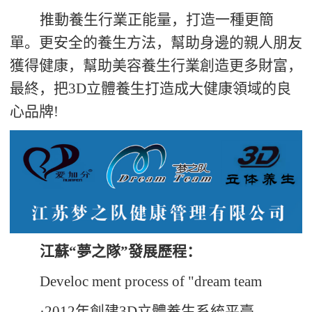
推動養生行業正能量，打造一種更簡
單。更安全的養生方法，幫助身邊的親人朋友
獲得健康，幫助美容養生行業創造更多財富，
最終，把
3D
立體養生打造成大健康領域的良
心品牌
!
江蘇
“夢之隊”發展歷程
：
Develoc ment process of "dream team
·
2012
年創建
3D
立體養生系統平臺。