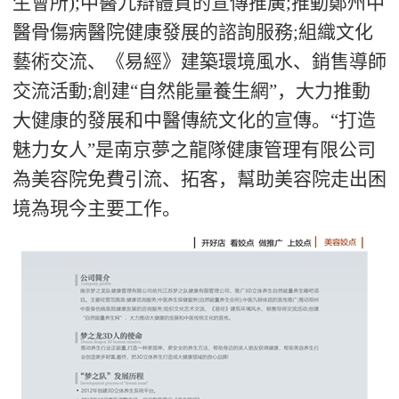
生會所
);
中醫九辯體質的宣傳推廣
;
推動鄭州中
醫骨傷病醫院健康發展的諮詢服務
;
組織文化
藝術交流、《易經》建築環境風水、銷售導師
交流活動
;
創建“自然能量養生網”，大力推動
大健康的發展和中醫傳統文化的宣傳。
“打造
魅力女人”是
南京夢之龍隊健康管理有限公司
為美容院免費引流、拓客，幫助美容院走出困
境為現今主要工作。