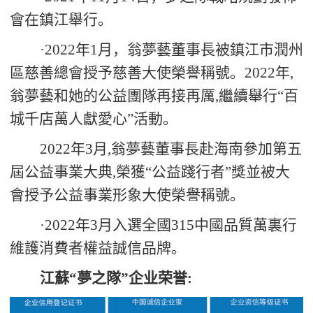
會在鎮江舉行。
·
2022
年
1
月，翁夢藝董事長被鎮江市潤州
區慈善總會授予慈善大使榮譽稱號。
2022
年
,
翁夢藝和她的公益團隊再接再厲
,
繼續舉行“百
城千店萬人獻愛心”活動。
2022
年
3
月
,
翁夢藝董事長赴海南參加第五
屆公益事業大典
,
榮獲“公益踐行者”獎並被大
會授予公益事業形象大使榮譽稱號。
·
2022
年
3
月入選全國
315
中國品質萬裏行
維護消費者權益誠信品牌。
江蘇
“夢之隊”企业荣誉: