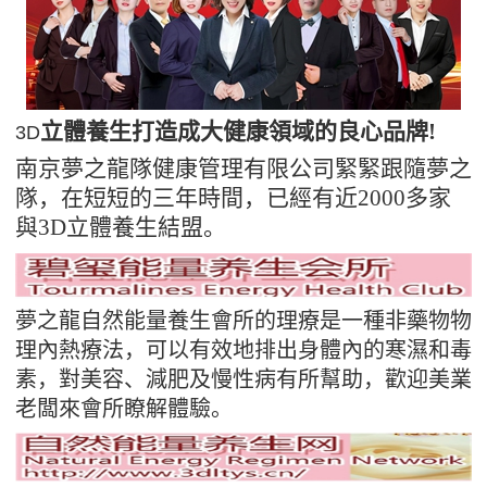
立體養生打造成大健康領域的良心品牌
!
3D
南京夢之龍隊健康管理有限公司緊緊跟隨夢之
隊，在短短的三年時間，已經有
近
20
00
多家
與
3D
立體養生結盟
。
夢之龍自然能量養生會所的理療是一種非藥物物
理內熱療法，可以有效地排出身體內的寒濕和毒
素，對美容、減肥及慢性病有所幫助，歡迎美業
老闆來會所瞭解體驗。