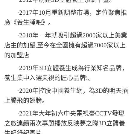
·
2017
年
10
月重新調整市場，定位聚焦推
廣《養生睡吧》。
·
2018
年一年就吸引超過
2000
家以上美業
店主的加望
,
至今在全國擁有超過
7000
家以上
的加盟店
·
2019
年
3D
立體養生成為行業知名品牌，
養生業中入選央視的匠心品牌
!
。
·
2020
年控股中國養生網，為
3D
的明天插
上騰飛的翅膀。
·
2021
年大年初六中央電視臺
CCTV
發現
之旅連續兩次專題播放反映夢之隊
3D
立體養
生紀錄紀實片
。