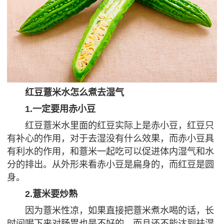
红豆薏米水怎么煮去湿气
1.一定要用赤小豆
红豆薏米水里面的红豆实际上是赤小豆，红豆只
有补心的作用，对于去湿没有什么效果，而赤小豆具
有利水的作用，和薏米一起吃可以促进体内湿气和水
分的排出。从外形来看赤小豆是扁身的，而红豆是圆
身。
2.薏米要炒熟
因为薏米性凉，如果直接把薏米煮水喝的话，长
时间喝下来对肠胃也是不好的，而且还不能达到祛湿