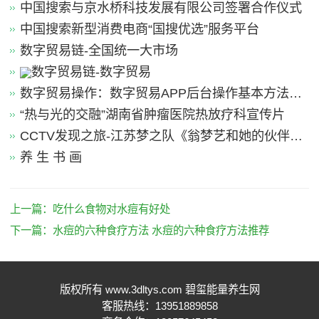
中国搜索与京水桥科技发展有限公司签署合作仪式
中国搜索新型消费电商“国搜优选”服务平台
数字贸易链-全国统一大市场
数字贸易链-数字贸易
数字贸易操作：数字贸易APP后台操作基本方法引
导
“热与光的交融”湖南省肿瘤医院热放疗科宣传片
CCTV发现之旅-江苏梦之队《翁梦艺和她的伙伴
们》
养 生 书 画
上一篇：
吃什么食物对水痘有好处
下一篇：
水痘的六种食疗方法 水痘的六种食疗方法推荐
版权所有 www.3dltys.com 碧玺能量养生网
客服热线：13951889858