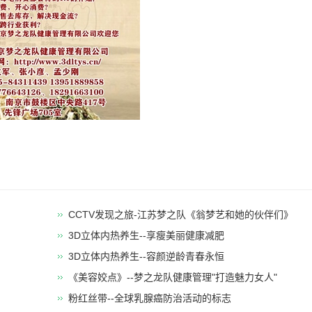
CCTV发现之旅-江苏梦之队《翁梦艺和她的伙伴们》
3D立体内热养生--享瘦美丽健康减肥
​3D立体内热养生--容颜逆龄青春永恒
《美容姣点》--梦之龙队健康管理"打造魅力女人"
粉红丝带--全球乳腺癌防治活动的标志