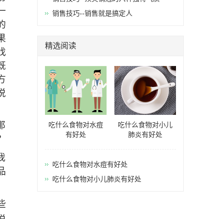
一
销售技巧--销售就是搞定人
的
果
精选阅读
找
既
方
说
那
吃什么食物对水痘
吃什么食物对小儿
有好处
肺炎有好处
？
我
吃什么食物对水痘有好处
品
吃什么食物对小儿肺炎有好处
些