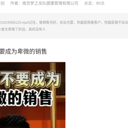
原创
作者：南京梦之龙队健康管理有限公司
点击：
90次
24100521024568120.mp4记住，做销售也好，创业也罢，你越是顺着客户，你越是做不出
业者太卑微了的话，真的没有人
要成为卑微的销售