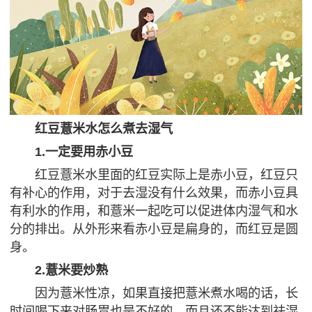
红豆薏米水怎么煮去湿气
1.一定要用赤小豆
红豆薏米水里面的红豆实际上是赤小豆，红豆只
有补心的作用，对于去湿没有什么效果，而赤小豆具
有利水的作用，和薏米一起吃可以促进体内湿气和水
分的排出。从外形来看赤小豆是扁身的，而红豆是圆
身。
2.薏米要炒熟
因为薏米性凉，如果直接把薏米煮水喝的话，长
时间喝下来对肠胃也是不好的，而且还不能达到祛湿