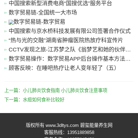
中国搜索新型消费电商“国搜优选”服务平台
数字贸易链-全国统一大市场
数字贸易链-数字贸易
中国搜索与京水桥科技发展有限公司签署合作仪式
“热与光的交融”湖南省肿瘤医院热放疗科宣传片
CCTV发现之旅-江苏梦之队《翁梦艺和她的伙伴
们》
数字贸易操作：数字贸易APP后台操作基本方法引
导
顾客反映：在睡吧热疗让老人变年轻了（五）
上一篇：
小儿肺炎饮食指南 小儿肺炎饮食注意事项
下一篇：
水痘如何食补比较好
版权所有 www.3dltys.com 碧玺能量养生网
客服热线：13951889858