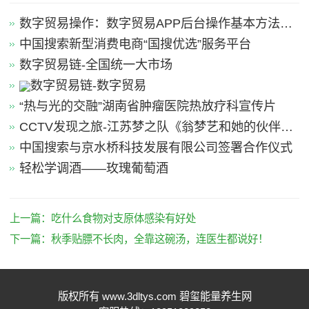
数字贸易操作：数字贸易APP后台操作基本方法引
导
中国搜索新型消费电商“国搜优选”服务平台
数字贸易链-全国统一大市场
数字贸易链-数字贸易
“热与光的交融”湖南省肿瘤医院热放疗科宣传片
CCTV发现之旅-江苏梦之队《翁梦艺和她的伙伴
们》
中国搜索与京水桥科技发展有限公司签署合作仪式
轻松学调酒——玫瑰葡萄酒
上一篇：
吃什么食物对支原体感染有好处
下一篇：
秋季贴膘不长肉，全靠这碗汤，连医生都说好！
版权所有 www.3dltys.com 碧玺能量养生网