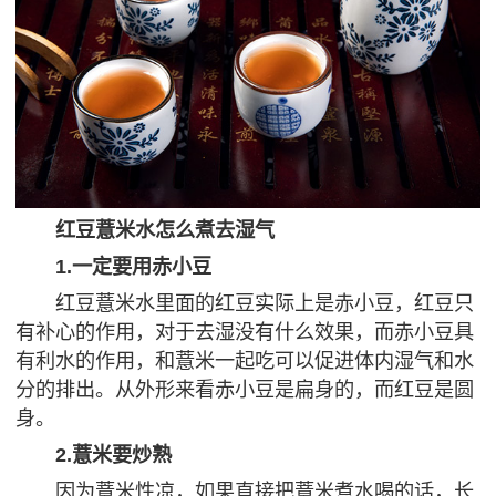
红豆薏米水怎么煮去湿气
1.一定要用赤小豆
红豆薏米水里面的红豆实际上是赤小豆，红豆只
有补心的作用，对于去湿没有什么效果，而赤小豆具
有利水的作用，和薏米一起吃可以促进体内湿气和水
分的排出。从外形来看赤小豆是扁身的，而红豆是圆
身。
2.薏米要炒熟
因为薏米性凉，如果直接把薏米煮水喝的话，长