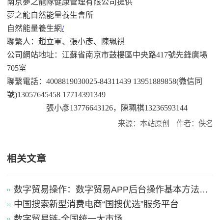
南京夢之龍隊健康管理有限公司
提供
夢之龍自然能量養生會所
自然能量養生網
/
聯繫人：趙立軍、張小彥、陳珮祺
公司網站地址：江蘇省南京市鼓樓區中央路
417
號先鋒廣場
705
室
聯繫電話：
4008819030025-84311439 13951889858(
微信同
號
)13057645458 17714391349
張小彥
13776643126
，陳珮祺
13236593144
来源：本站原创
作者：佚名
相关文章
数字贸易操作：数字贸易APP后台操作基本方法引
导
中国搜索新型消费电商“国搜优选”服务平台
数字贸易链-全国统一大市场