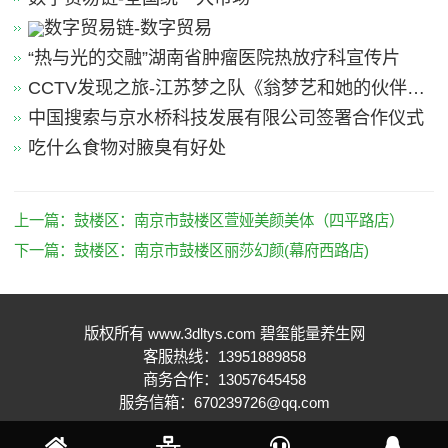
数字贸易链-数字贸易
“热与光的交融”湖南省肿瘤医院热放疗科宣传片
CCTV发现之旅-江苏梦之队《翁梦艺和她的伙伴
们》
中国搜索与京水桥科技发展有限公司签署合作仪式
吃什么食物对腋臭有好处
上一篇：
鼓楼区：南京市鼓楼区萱娅美颜美体（四平路店）
下一篇：
鼓楼区：南京市鼓楼区丽莎幻颜(幕府西路店)
版权所有 www.3dltys.com 碧玺能量养生网
客服热线：13951889858
商务合作：13057645458
服务信箱：670239726@qq.com