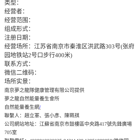
类型：
经营者：
经营范围：
组成形式：
注册日期：
经营场所：江苏省南京市秦淮区洪武路303号(张府
园地铁站2号口步行400米)
联系方式：
微信二维码：
场所实景：
南京夢之龍隊健康管理有限公司
提供
夢之龍自然能量養生會所
自然能量養生網
/
聯繫人：趙立軍、張小彥、陳珮祺
公司網站地址：江蘇省南京市鼓樓區中央路
417
號先鋒廣場
705
室