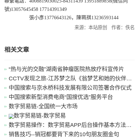
聯繫電話：
4008819030025-84311439 13951889858(
微信同
號
)13057645458 17714391349
張小彥
13776643126
，陳珮祺
13236593144
来源：本站原创
作者：佚名
相关文章
“热与光的交融”湖南省肿瘤医院热放疗科宣传片
CCTV发现之旅-江苏梦之队《翁梦艺和她的伙伴
们》
中国搜索与京水桥科技发展有限公司签署合作仪式
中国搜索新型消费电商“国搜优选”服务平台
数字贸易链-全国统一大市场
数字贸易链-数字贸易
数字贸易操作：数字贸易APP后台操作基本方法引
导
销售技巧--销冠都要背下来的10句朋友圈金句