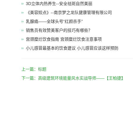
​3D立体内热养生--安全祛斑自然美丽
《美容姣点》--南京梦之龙队健康管理有限公司
乳腺癌——全球头号“红颜杀手”
销售员有效赞美客户的技巧有哪些？
宫颈糜烂饮食指南 宫颈糜烂饮食注意事项
小儿感冒最基本的饮食建议 小儿感冒应该这样预防
上一篇：
标题
下一篇：
高级建筑环境能量风水实战导师——【王柏捷】