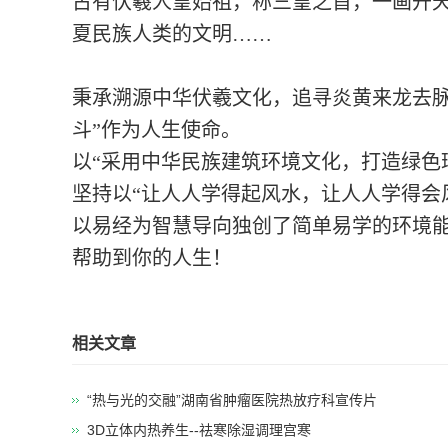
古有伏羲人皇始祖，称三皇之首，一画开天
夏民族人类的文明……
秉承溯源中华伏羲文化，追寻炎黄来龙去脉
斗”作为人生使命。
以“采用中华民族建筑环境文化，打造绿色
坚持以“让人人学得起风水，让人人学得会
以易经为智慧导向独创了简单易学的环境
帮助到你的人生！
相关文章
“热与光的交融”湖南省肿瘤医院热放疗科宣传片
3D立体内热养生--祛寒除湿调理宫寒