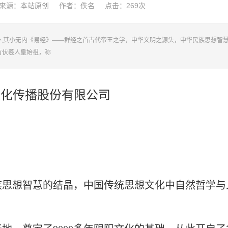
来源：本站原创
作者：佚名
点击：
269次
外,其小无内《易经》——群经之首古代帝王之学，中华文明之源头，中华民族思想智
有伏羲人皇始祖，称
文化传播股份有限公司
族思想智慧的结晶，中国传统思想文化中自然哲学与