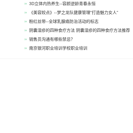
​3D立体内热养生--容颜逆龄青春永恒
《美容姣点》--梦之龙队健康管理"打造魅力女人"
粉红丝带--全球乳腺癌防治活动的标志
阴囊湿疹的四种食疗方法 阴囊湿疹的四种食疗方法推荐
销售员沟通有哪些禁忌？
南京银河职业培训学校职业培训