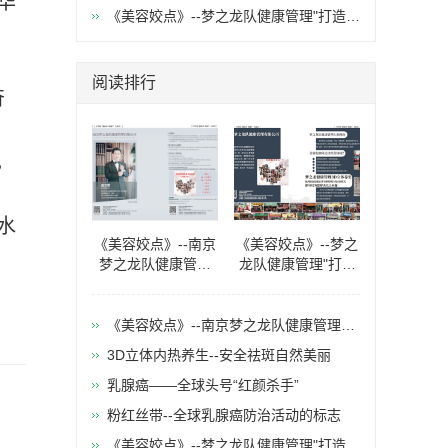
华
限公司
《美容姣点》--梦之龙队健康管理"打造魅
力女人"
阅读排行
奋
。
水
《美容姣点》--南京
《美容姣点》--梦之
梦之龙队健康管理
龙队健康管理"打造
有限公司
魅力女人"
《美容姣点》--南京梦之龙队健康管理有
限公司
​3D立体内热养生--安全祛斑自然美丽
乳腺癌——全球头号“红颜杀手”
粉红丝带--全球乳腺癌防治活动的标志
《美容姣点》--梦之龙队健康管理"打造魅