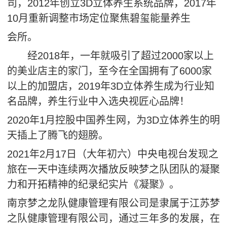
司，
2012
年创立
3D
立体养生系统品牌，
2017
年
10
月重新调整市场定位聚焦碧玺能量养生
会所。
经
2018
年，一年就吸引了超过
2000
家以上
的美业店主的家门，至今在全国拥有了
6000
家
以上的加盟店，
2019
年
3D
立体养生成为行业知
名品牌，养生
行业中入选央视匠心品牌！
2020
年
1
月控股中国养生网，为
3D
立体养生的明
天插上了腾飞的翅膀。
2021
年
2
月
17
日（大年初六）中央电视台发现之
旅在一天中连续两次播放反映梦之队团队的凝聚
力和开拓精神的纪录纪实片《凝聚》。
南京梦之龙队健康管理有限公司是隶属于江苏梦
之队健康管理有限公司，通过三年多的发展，在