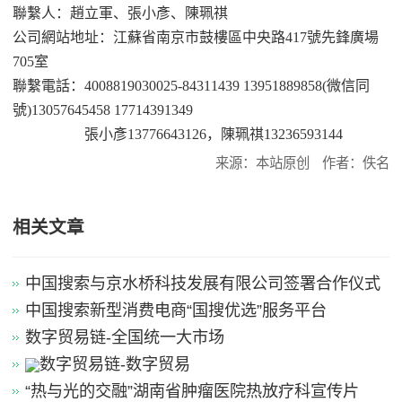
聯繫人：趙立軍、張小彥、陳珮祺
公司網站地址：江蘇省南京市鼓樓區中央路
417
號先鋒廣場
705
室
聯繫電話：
4008819030025-84311439 13951889858(
微信同
號
)13057645458 17714391349
張小彥
13776643126
，陳珮祺
13236593144
来源：本站原创
作者：佚名
相关文章
中国搜索与京水桥科技发展有限公司签署合作仪式
中国搜索新型消费电商“国搜优选”服务平台
数字贸易链-全国统一大市场
数字贸易链-数字贸易
“热与光的交融”湖南省肿瘤医院热放疗科宣传片