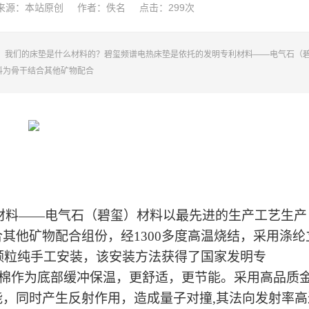
来源：本站原创
作者：佚名
点击：
299次
识1、我们的床垫是什么材料的？碧玺频谱电热床垫是依托的发明专利材料——电气石（
料为骨干结合其他矿物配合
材料
——电气石（碧玺）材料以最先进的生产工艺生产
其他矿物配合组份，经1300多度高温烧结，采用涤纶
颗粒纯手工安装，该安装方法获得了国家发明专
质量的硬脂棉作为底部缓冲保温，更舒适，更节能。采用高品质
，同时产生反射作用，造成量子对撞,其法向发射率高