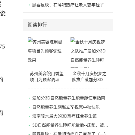
尼
（六）
顾客反映：在睡吧热疗让老人变年轻了
陶瓷
（五）
阅读排行
75
苏州美容院用碧玺
金秋十月庆祝梦之
的
项目为顾客调理效
队推广爱加分3D自
果
然能量养生睡吧项
目三周年
爱加分3D自然能量养生能量舱使用指南
自然能量养生网赵立军祝您中秋快乐
陶
海南陵水最大的3D热疗综合养生馆
，
3D自然能量养生睡吧能量舱--床垫、被
子、枕头基本知识
顾客反映：在睡吧热疗自己变美了（一）