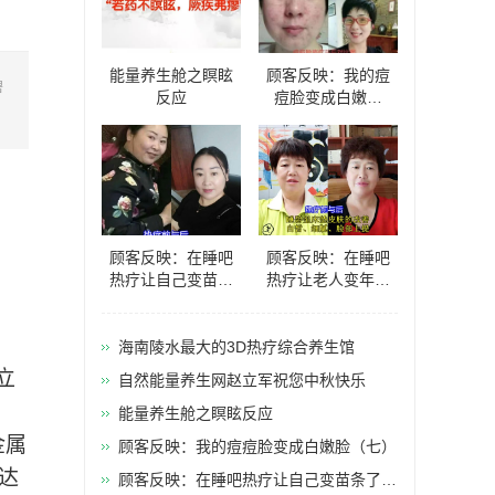
能量养生舱之瞑眩
顾客反映：我的痘
碧
反应
痘脸变成白嫩脸
（七）
顾客反映：在睡吧
顾客反映：在睡吧
热疗让自己变苗条
热疗让老人变年轻
了（六）
了（五）
海南陵水最大的3D热疗综合养生馆
立
自然能量养生网赵立军祝您中秋快乐
能量养生舱之瞑眩反应
金属
顾客反映：我的痘痘脸变成白嫩脸（七）
达
顾客反映：在睡吧热疗让自己变苗条了