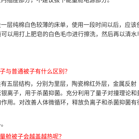
室内插座部分，不建议拔下能量舱电源部分。
设一层纯棉白色较薄的床单，使用一段时间以后，应该
渍可以用打上肥皂的白色毛巾进行擦洗，然后再以清水
被子与普通被子有什么区别？
共有五层结构，分别为里层，
陶瓷棉红外层，金属反射
米银离子，用于杀菌抑菌。充分利用了量子对撞理论和
的作用。对改善人体微循环，释放负离子和杀菌抑菌有
料。
能量舱被子会越盖越热呢？