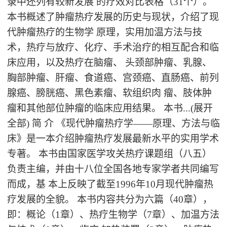
录中还列有较新发展 的疗效对比表格（31个）。
本书概述了肿瘤热疗发展的历史与现状，介绍了现
代肿瘤热疗的生物学 原理，实用加温方法与技
术，热疗与放疗、化疗、手术治疗的相互配合和临
床应用，以及热疗在脑瘤、 头颈部肿瘤、乳腺、
胸部肿瘤、肝瘤、食道癌、宫颈癌、直肠癌、前列
腺癌、膀胱癌、黑色素瘤、软组织肉 瘤、肢体肿
瘤和其他部位肿瘤的临床应用结果。 本书...(展开
全部) 简 介 《现代肿瘤热疗学――原理、方法与临
床》是一本介绍肿瘤热疗发展最新水平的实用学术
专著。 本书由国家医学攻关热疗课题组（八五）
负责主编，并由十八位全国各地专家学者共同编写
而成，基 本上反映了截至1996年10月现代肿瘤热
疗发展的全貌。 本书内容共分为六篇（40章），
即：概论（1章）、热疗生物学（7章）、加温方法