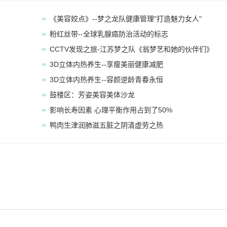
《美容姣点》--梦之龙队健康管理"打造魅力女人"
粉红丝带--全球乳腺癌防治活动的标志
CCTV发现之旅-江苏梦之队《翁梦艺和她的伙伴们》
3D立体内热养生--享瘦美丽健康减肥
​3D立体内热养生--容颜逆龄青春永恒
鼓楼区：芳姿美容美体沙龙
影响长寿因素 心理平衡作用占到了50%
鸭肉生津润肺滋五脏之阴清虚劳之热