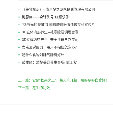
《美容姣点》--南京梦之龙队健康管理有限公司
乳腺癌——全球头号“红颜杀手”
“热与光的交融”湖南省肿瘤医院热放疗科宣传片
3D立体内热养生--祛寒除湿调理宫寒
​3D立体内热养生--安全祛斑自然美丽
卖点没说服力，用户不相信怎么办？
吃什么食物对肺气肿有好处
鼓楼区：雅梦美容养生会所(龙江店)
上一篇：
它是“秋果之王”，每天吃几粒，腰好腿好血管好！
下一篇：
花生的功效