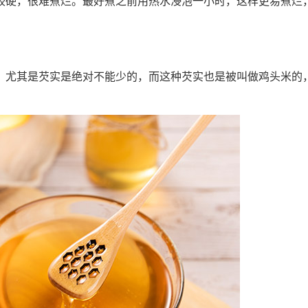
较硬，很难煮烂。最好煮之前用热水浸泡一小时，这样更易煮烂
，尤其是芡实是绝对不能少的，而这种芡实也是被叫做鸡头米的