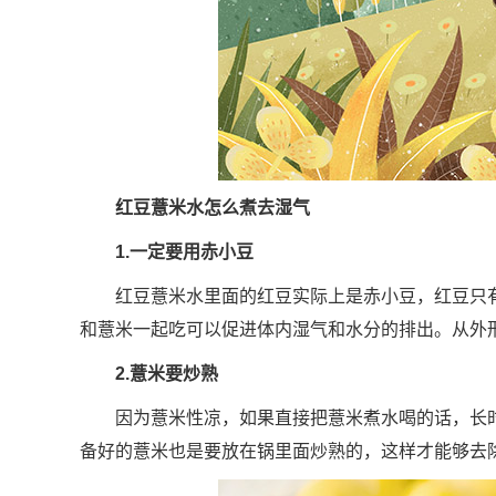
红豆薏米水怎么煮去湿气
1.一定要用赤小豆
红豆薏米水里面的红豆实际上是赤小豆，红豆只
和薏米一起吃可以促进体内湿气和水分的排出。从外
2.薏米要炒熟
因为薏米性凉，如果直接把薏米煮水喝的话，长
备好的薏米也是要放在锅里面炒熟的，这样才能够去