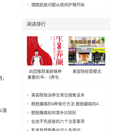
摆脱肌肤问题从夜间护理开始
阅读排行
向您推荐美颜保养
美容院经营模式
重要的书--《养生就
用，
是养颜20-40岁女人
的养颜养生
美容院瑶浴养生常见销售话术
膀胱腺癌的4种食疗方法 膀胱腺癌的4种
以准
食疗方法推荐
膀胱腺癌如何食补比较好
化妆不伤皮肤的六个注意事项
乳房竟然能看出这么多学问