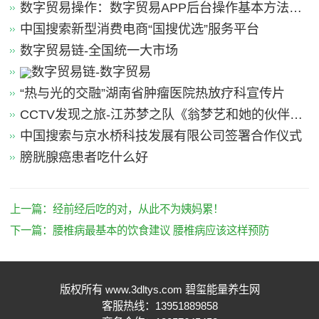
数字贸易操作：数字贸易APP后台操作基本方法引
导
中国搜索新型消费电商“国搜优选”服务平台
数字贸易链-全国统一大市场
数字贸易链-数字贸易
“热与光的交融”湖南省肿瘤医院热放疗科宣传片
CCTV发现之旅-江苏梦之队《翁梦艺和她的伙伴
们》
中国搜索与京水桥科技发展有限公司签署合作仪式
膀胱腺癌患者吃什么好
上一篇：
经前经后吃的对，从此不为姨妈累！
下一篇：
腰椎病最基本的饮食建议 腰椎病应该这样预防
版权所有 www.3dltys.com 碧玺能量养生网
客服热线：13951889858