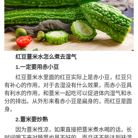
红豆薏米水怎么煮去湿气
1.一定要用赤小豆
红豆薏米水里面的红豆实际上是赤小豆，红豆只
有补心的作用，对于去湿没有什么效果，而赤小豆具
有利水的作用，和薏米一起吃可以促进体内湿气和水
分的排出。从外形来看赤小豆是扁身的，而红豆是圆
身。
2.薏米要炒熟
因为薏米性凉，如果直接把薏米煮水喝的话，长
时间喝下来对肠胃也是不好的，而且还不能达到祛湿