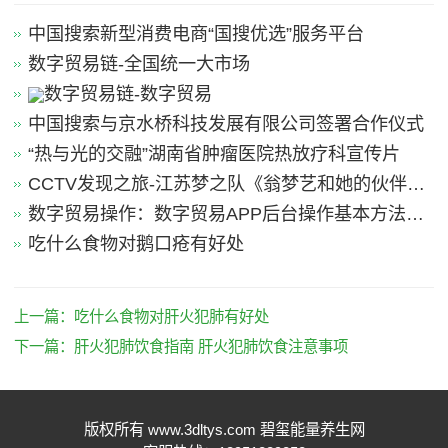
中国搜索新型消费电商“国搜优选”服务平台
数字贸易链-全国统一大市场
数字贸易链-数字贸易
中国搜索与京水桥科技发展有限公司签署合作仪式
“热与光的交融”湖南省肿瘤医院热放疗科宣传片
CCTV发现之旅-江苏梦之队《翁梦艺和她的伙伴
们》
数字贸易操作：数字贸易APP后台操作基本方法引
导
吃什么食物对鹅口疮有好处
上一篇：
吃什么食物对肝火犯肺有好处
下一篇：
肝火犯肺饮食指南 肝火犯肺饮食注意事项
版权所有 www.3dltys.com 碧玺能量养生网