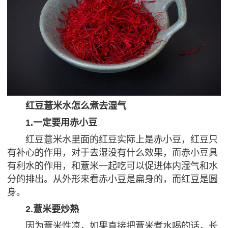
红豆薏米水怎么煮去湿气
1.一定要用赤小豆
红豆薏米水里面的红豆实际上是赤小豆，红豆只
有补心的作用，对于去湿没有什么效果，而赤小豆具
有利水的作用，和薏米一起吃可以促进体内湿气和水
分的排出。从外形来看赤小豆是扁身的，而红豆是圆
身。
2.薏米要炒熟
因为薏米性凉，如果直接把薏米煮水喝的话，长