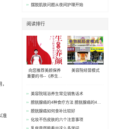
摆脱肌肤问题从夜间护理开始
阅读排行
向您推荐美颜保养
美容院经营模式
重要的书--《养生就
是养颜20-40岁女人
用，
的养颜养生
美容院瑶浴养生常见销售话术
膀胱腺癌的4种食疗方法 膀胱腺癌的4种
食疗方法推荐
膀胱腺癌如何食补比较好
以准
化妆不伤皮肤的六个注意事项
乳房竟然能看出这么多学问