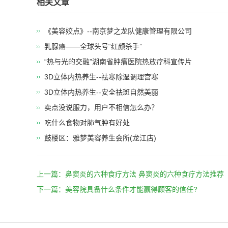
相关文章
《美容姣点》--南京梦之龙队健康管理有限公司
乳腺癌——全球头号“红颜杀手”
“热与光的交融”湖南省肿瘤医院热放疗科宣传片
3D立体内热养生--祛寒除湿调理宫寒
​3D立体内热养生--安全祛斑自然美丽
卖点没说服力，用户不相信怎么办？
吃什么食物对肺气肿有好处
鼓楼区：雅梦美容养生会所(龙江店)
上一篇：
鼻窦炎的六种食疗方法 鼻窦炎的六种食疗方法推荐
下一篇：
美容院具备什么条件才能赢得顾客的信任?