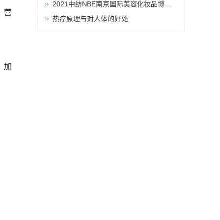
2021中纺NBE南京国际美容化妆品博览
，营
会
热疗原理与对人体的好处
，加