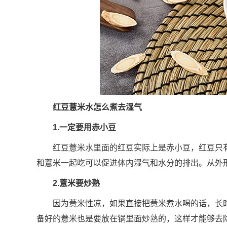
红豆薏米水怎么煮去湿气
1.一定要用赤小豆
红豆薏米水里面的红豆实际上是赤小豆，红豆只
和薏米一起吃可以促进体内湿气和水分的排出。从外
2.薏米要炒熟
因为薏米性凉，如果直接把薏米煮水喝的话，长
备好的薏米也是要放在锅里面炒熟的，这样才能够去