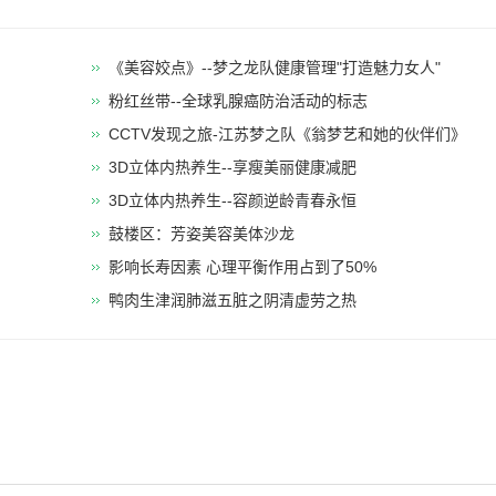
《美容姣点》--梦之龙队健康管理"打造魅力女人"
粉红丝带--全球乳腺癌防治活动的标志
CCTV发现之旅-江苏梦之队《翁梦艺和她的伙伴们》
3D立体内热养生--享瘦美丽健康减肥
​3D立体内热养生--容颜逆龄青春永恒
鼓楼区：芳姿美容美体沙龙
影响长寿因素 心理平衡作用占到了50%
鸭肉生津润肺滋五脏之阴清虚劳之热