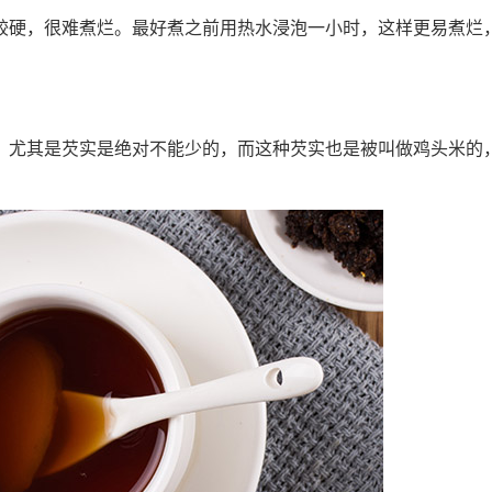
较硬，很难煮烂。最好煮之前用热水浸泡一小时，这样更易煮烂
，尤其是芡实是绝对不能少的，而这种芡实也是被叫做鸡头米的