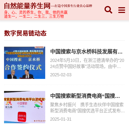
身、心、灵的养生，你、我、他的共赢
道生一，一生二，二生三，三生万物
数字贸易链动态
中国搜索与京水桥科技发展有限
公司签署合作仪式
2024年5月10日，在浙江德清举办的“20
24点赞中国好故事”活动现场，由中国
搜索信息科技股份有限公司与京水桥科
2025-02-03
技发展有限公司共同打造的中国搜索新
型消费电商平台-
中国搜索新型消费电商“国搜优
选”服务平台
聚焦乡村振兴 携手生态伙伴中国搜索
新型消费电商“国搜优选平台正式发布中
国网2024-05-1113:525月10日，在浙江
2025-01-31
德清举办的“2024点赞中国好故事”活动
现场，由中国