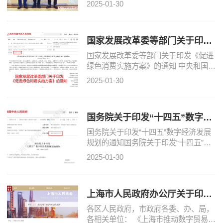
2025-01-30
行了全面深入地视察，此次视察旨在深
入了解全国运营中心
国家发展改革委等部门关于印发
《促进绿色消费实施方案》的通
国家发展改革委等部门关于印发《促进
知
绿色消费实施方案》的通知 中央和国家
机关有关部门、有关直属机构，全国总
2025-01-30
工会、全国妇联，各省、自治区、直辖
市及计划单列市、
国务院关于印发“十四五”数字经
济发展规划的通知
国务院关于印发“十四五”数字经济发展
规划的通知国务院关于印发“十四五”数
字经济发展规划的通知国发(2021)29号
2025-01-30
各省、自治区、直辖市人民政府，国务
院各部委、各
上海市人民政府办公厅关于印发
《上海市推动数字贸易和服务贸
各区人民政府，市政府各委、办、局，
易高
各相关单位： 《上海市推动数字贸易和