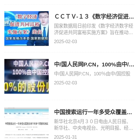
推进全体人民共享数字
ＣＣＴＶ-１３《数字经济促进共
同富裕实施方案》出台 国家发展
国家数据局日前印发《数字经济数字经
改革委 国
济促进共同富裕实施方案》旨在推动数
字技术和实体经济深度融合，不断做强
2025-02-03
做优做大我国数字经济，推进全体人民
共享数字时代发展
中/国人民网P.CN，100%由中/国
控股
中/国人民网P.CN，100％由中/国控股
2025-02-03
中国搜索运行一年多受众覆盖全
球190多国家和地区
新华社北京4月３０日电由人民日报、
新华社、中央电视台、光明目报、经济
日报、中国日报、中新社七家中央媒体
2025-01-31