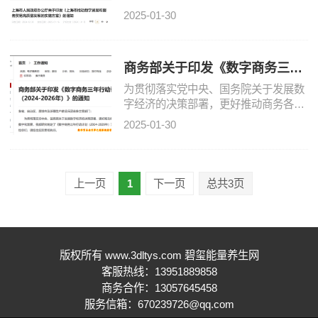
服务贸易高质量发展的实施方案已经市
2025-01-30
政府同意，现印发给你们，请认真贯彻
执行。
商务部关于印发《数字商务三年
行动计划（2024-2026年）》的
为贯彻落实党中央、国务院关于发展数
通知
字经济的决策部署，更好推动商务各领
域数字化发展，我部研究制定了《数字
2025-01-30
商务三年行动计划（2024-2026
年）》，现印发给你们，请结合
上一页
1
下一页
总共3页
版权所有 www.3dltys.com 碧玺能量养生网
客服热线：13951889858
商务合作：13057645458
服务信箱：670239726@qq.com