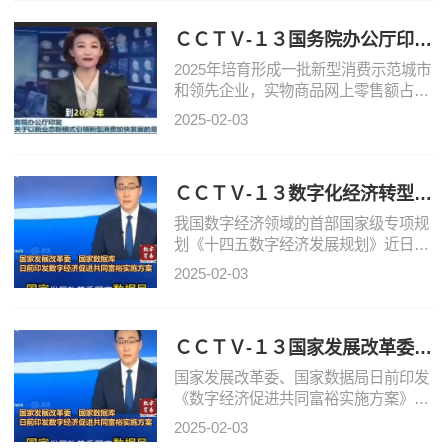
ＣＣＴＶ-１３国务院办公厅印
发 《关于以新业态新模式引领新
2025年培育形成一批新型消费示范城市
型消费加快
和领先企业，实物商品网上零售额占社
会消费品零售总额比重显著提高，互联
2025-02-03
网+服务等消费新业态新模式得到普及
并趋于成熟。
ＣＣＴＶ-１３数字化经济转型升
级，纳入国家未来计划!
我国数字经济领域的首部国家级专项规
划《十四五数字经济发展规划》近日发
布。国家发展改革委有关负责人介绍，
2025-02-03
规划部署了8项重大任务，将推进11项
重点工程，推进我国
ＣＣＴＶ-１３国家发展改革委、
国家数据局 《数字经济促进共同
国家发展改革委、国家数据局日前印发
富裕实施
《数字经济促进共同富裕实施方案》，
旨在推动数字技术和实体经济深度融
2025-02-03
合，不断做强做优做大我国数字经济，