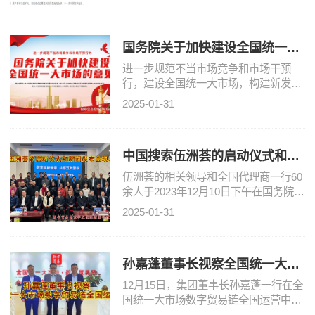
联合创办的搜索引擎——中国搜索（w
ww.chinaso.com）于20
国务院关于加快建设全国统一大
市场的意见
进一步规范不当市场竞争和市场干预
行，建设全国统一大市场，构建新发展
格局的基础支撑和内在要求。4月10
2025-01-31
日，《中共中央 国务院关于加快建设
金国统一大市场的意贝发
中国搜索伍洲荟的启动仪式和新
闻发布会现场
伍洲荟的相关领导和全国代理商一行60
余人于2023年12月10日下午在国务院新
闻办公室参加了国资委举办的五洲荟上
2025-01-31
线启动仪式和联合新闻发布会。
孙嘉蓬董事长视察全国统一大市
场数字贸易链全国运营中心
12月15日，集团董事长孙嘉蓬一行在全
国统一大市场数字贸易链全国运营中心
相关领导的陪同下，对全国运营中心进